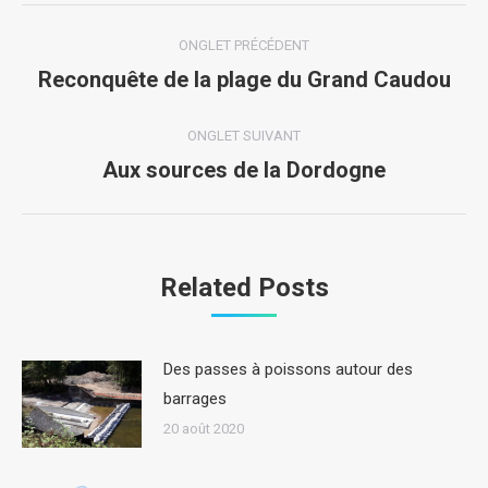
Navigation
ONGLET PRÉCÉDENT
de
Reconquête de la plage du Grand Caudou
Onglet
précédent
commentaire
ONGLET SUIVANT
Aux sources de la Dordogne
Onglet
suivant
Related Posts
Des passes à poissons autour des
barrages
20 août 2020