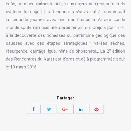
Enfin, pour sensibiliser le public aux enjeux des ressources du
système karstique, les Rencontres s’ouvraient à tous durant
la seconde journée avec une conférence à Varaire sur le
monde souterrain puis une sortie terrain sur Créjols pour aller
à la découverte des richesses du patrimoine géologique des
causses avec des étapes stratégiques : vallées sèches,
e
résurgence, captage, igue, mine de phosphate… La 2
édition
des Rencontres du Karst est d’ores et déjà programmée pour
le 10 mars 2016.
Partager
Share
Share
Share
Share
Share
with
with
with
with
with
Twitter
Pinterest
Facebook
Google+
LinkedIn