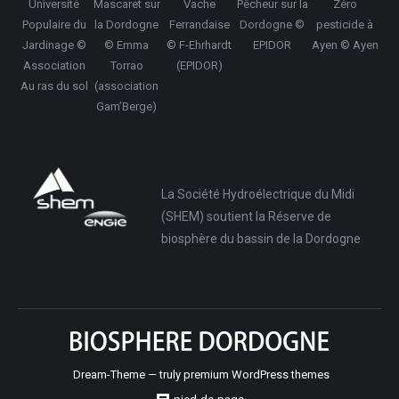
Université
Mascaret sur
Vache
Pêcheur sur la
Zéro
Populaire du
la Dordogne
Ferrandaise
Dordogne ©
pesticide à
Jardinage ©
© Emma
© F-Ehrhardt
EPIDOR
Ayen © Ayen
Association
Torrao
(EPIDOR)
Au ras du sol
(association
Gam’Berge)
La Société Hydroélectrique du Midi
(SHEM) soutient la Réserve de
biosphère du bassin de la Dordogne
Dream-Theme — truly
premium WordPress themes