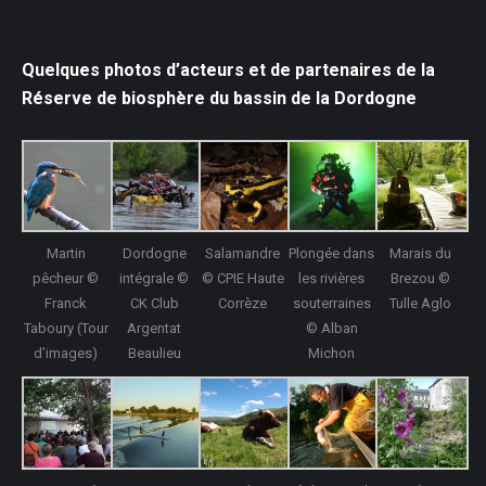
Quelques photos d’acteurs et de partenaires de la
Réserve de biosphère du bassin de la Dordogne
Martin
Dordogne
Salamandre
Plongée dans
Marais du
pêcheur ©
intégrale ©
© CPIE Haute
les rivières
Brezou ©
Franck
CK Club
Corrèze
souterraines
Tulle Aglo
Taboury (Tour
Argentat
© Alban
d’images)
Beaulieu
Michon