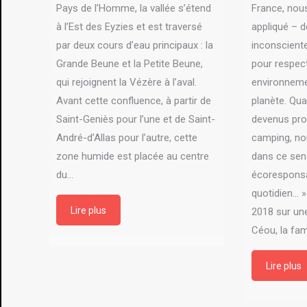
Pays de l’Homme, la vallée s’étend
France, nou
à l’Est des Eyzies et est traversé
appliqué – d
par deux cours d’eau principaux : la
inconscient
Grande Beune et la Petite Beune,
pour respec
qui rejoignent la Vézère à l’aval.
environneme
Avant cette confluence, à partir de
planète. Q
Saint-Geniès pour l’une et de Saint-
devenus prop
André-d’Allas pour l’autre, cette
camping, no
zone humide est placée au centre
dans ce sens
du…
écoresponsab
quotidien... 
Lire plus
2018 sur une
Céou, la fam
Lire plus