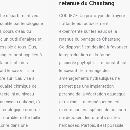
retenue du Chastang
Le département veut
CORREZE. Un prototype de frayère
 qualité bactériologique
flottante est actuellement
s cours d’eau du
expérimenté sur les eaux de la
c un outil d’analyse et
retenue du barrage de Chastang.
essible à tous. Elus,
Ce dispositif est destiné à favoriser
usagers sont appelés à
la reproduction de la faune
 la collecte des
piscicole phytophile. Le constat est
aut le savoir : si la
le suivant : le marnage des
dre sur l’Eau vise à
aménagements hydrauliques ne
 qualité chimique de
permet pas une implantation
texte, ni au niveau
pérenne de la végétation aquatique
au niveau national, n’a
et rivulaire. La conséquence est
bactériologique comme
directe sur les espèces de poisson
ur combler cette faille
qui déposent leurs œufs sur les
scrire dans une
herbacées. Parfois, il est possible