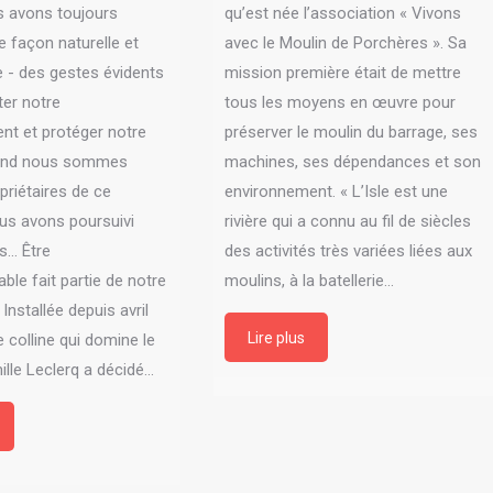
s avons toujours
qu’est née l’association « Vivons
e façon naturelle et
avec le Moulin de Porchères ». Sa
e - des gestes évidents
mission première était de mettre
ter notre
tous les moyens en œuvre pour
nt et protéger notre
préserver le moulin du barrage, ses
uand nous sommes
machines, ses dépendances et son
riétaires de ce
environnement. « L’Isle est une
us avons poursuivi
rivière qui a connu au fil de siècles
... Être
des activités très variées liées aux
le fait partie de notre
moulins, à la batellerie…
» Installée depuis avril
Lire plus
 colline qui domine le
ille Leclerq a décidé…