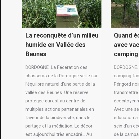
La reconquête d’un milieu
Quand éc
humide en Vallée des
avec va
Beunes
camping
DORDOGNE. La Fédération des
DORDOGNE. P
chasseurs de la Dordogne veille sur
camping fami
l’équilibre naturel d’une partie de la
Périgord noir
vallée des Beunes. Une réserve
transmettre
protégée qui est au centre de
écocitoyenne
multiples actions partenariales en
Avec une sen
faveur de la biodiversité, dans le
éducation à
partage et la médiation. Le décor
sein d’un dé
est aujourd’hui très encadré... Au
de la campa