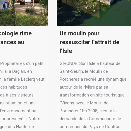
ologie rime
Un moulin pour
cances au
ressusciter l’attrait de
l’Isle
ropriétaires d’un petit
GIRONDE. Sur l’Isle à hauteur de
lial à Daglan, en
Saint-Seurin, le Moulin de
, la famille Leclerq veut
Porchères a recréé une dynamique
 des habitudes
autour de la rivière par sa
s à ses visiteurs.
transformation en site touristique.
sibilisation et une
"Vivons avec le Moulin de
 l’environnement au
Porchères" En 2008, c’est à la
cor préservé. « Natifs
demande de la Communauté de
gne des Hauts-de-
communes du Pays de Coutras