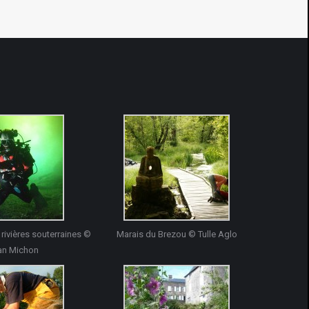
rivières souterraines ©
Marais du Brezou © Tulle Aglo
an Michon