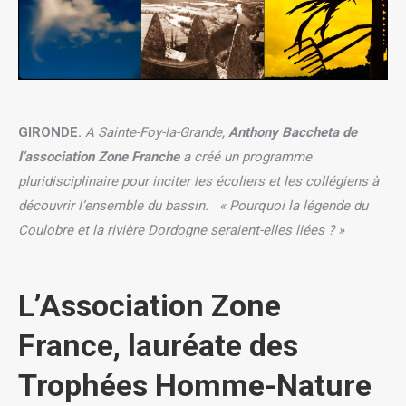
GIRONDE
.
A Sainte-Foy-la-Grande,
Anthony Baccheta de
l’association Zone Franche
a créé un programme
pluridisciplinaire pour inciter les écoliers et les collégiens à
découvrir l’ensemble du bassin.
« Pourquoi la légende du
Coulobre et la rivière Dordogne seraient-elles liées ? »
L’Association Zone
France, lauréate des
Trophées Homme-Nature