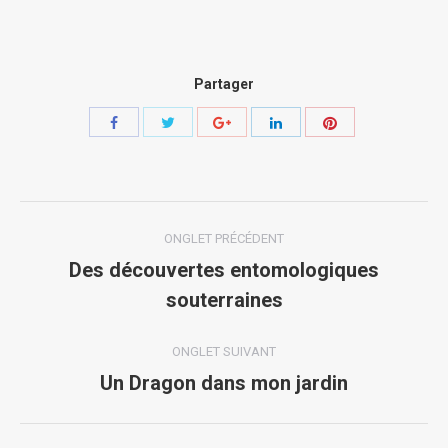
Partager
Share
Share
Share
Share
Share
with
with
with
with
with
Twitter
Pinterest
Facebook
Google+
LinkedIn
Navigation
ONGLET PRÉCÉDENT
de
Des découvertes entomologiques
Onglet
souterraines
commentaire
précédent
ONGLET SUIVANT
Un Dragon dans mon jardin
Onglet
suivant