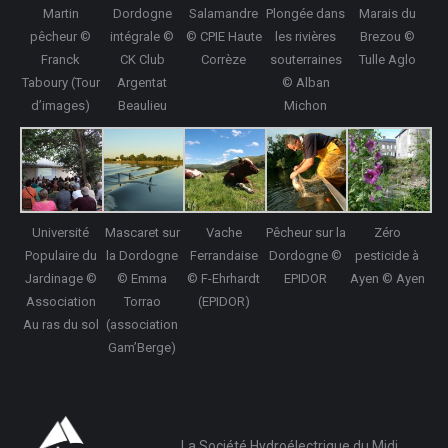
Martin
Dordogne
Salamandre
Plongée dans
Marais du
pêcheur ©
intégrale ©
© CPIE Haute
les rivières
Brezou ©
Franck
CK Club
Corrèze
souterraines
Tulle Aglo
Taboury (Tour
Argentat
© Alban
d’images)
Beaulieu
Michon
Université
Mascaret sur
Vache
Pêcheur sur la
Zéro
Populaire du
la Dordogne
Ferrandaise
Dordogne ©
pesticide à
Jardinage ©
© Emma
© F-Ehrhardt
EPIDOR
Ayen © Ayen
Association
Torrao
(EPIDOR)
Au ras du sol
(association
Gam’Berge)
La Société Hydroélectrique du Midi