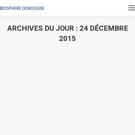
ARCHIVES DU JOUR :
24 DÉCEMBRE
2015
Vous êtes ici :
Etablissement thermal du Mont-Dore
Panoramiques
Par
epidor_admin
24 décembre 2015