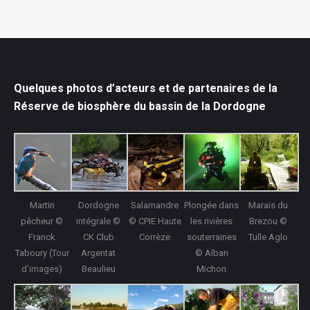
Quelques photos d’acteurs et de partenaires de la
Réserve de biosphère du bassin de la Dordogne
Martin
Dordogne
Salamandre
Plongée dans
Marais du
pêcheur ©
intégrale ©
© CPIE Haute
les rivières
Brezou ©
Franck
CK Club
Corrèze
souterraines
Tulle Aglo
Taboury (Tour
Argentat
© Alban
d’images)
Beaulieu
Michon