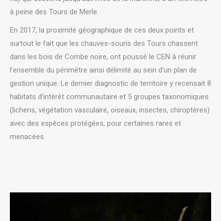
à peine des Tours de Merle.
En 2017, la proximité géographique de ces deux points et
surtout le fait que les chauves-souris des Tours chassent
dans les bois de Combe noire, ont poussé le CEN à réunir
l’ensemble du périmètre ainsi délimité au sein d’un plan de
gestion unique. Le dernier diagnostic de territoire y recensait 8
habitats d’intérêt communautaire et 5 groupes taxonomiques
(lichens, végétation vasculaire, oiseaux, insectes, chiroptères)
avec des espèces protégées, pour certaines rares et
menacées.