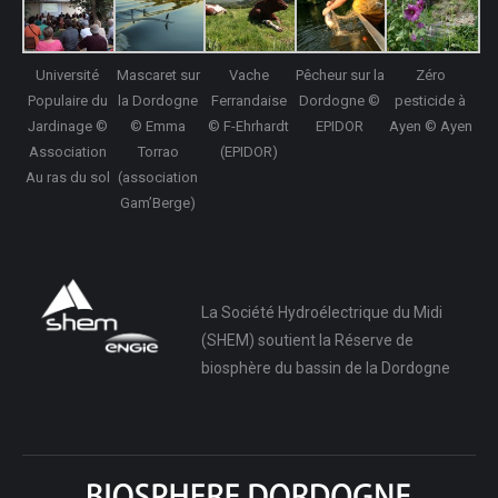
Université
Mascaret sur
Vache
Pêcheur sur la
Zéro
Populaire du
la Dordogne
Ferrandaise
Dordogne ©
pesticide à
Jardinage ©
© Emma
© F-Ehrhardt
EPIDOR
Ayen © Ayen
Association
Torrao
(EPIDOR)
Au ras du sol
(association
Gam’Berge)
La Société Hydroélectrique du Midi
(SHEM) soutient la Réserve de
biosphère du bassin de la Dordogne