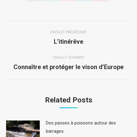
with
with
with
with
with
Twitter
Pinterest
Facebook
Google+
LinkedIn
Navigation
ONGLET PRÉCÉDENT
de
L’itinérêve
Onglet
précédent
commentaire
ONGLET SUIVANT
Connaître et protéger le vison d’Europe
Onglet
suivant
Related Posts
Des passes à poissons autour des
barrages