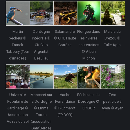
Martin
Dordogne
Salamandre
Plongée dans
Marais du
pêcheur ©
intégrale ©
© CPIE Haute
les rivières
Brezou ©
Franck
CK Club
Corrèze
souterraines
Tulle Aglo
Taboury (Tour
Argentat
© Alban
d’images)
Beaulieu
Michon
Université
Mascaret sur
Vache
Pêcheur sur la
Zéro
Populaire du
la Dordogne
Ferrandaise
Dordogne ©
pesticide à
Jardinage ©
© Emma
© F-Ehrhardt
EPIDOR
Ayen © Ayen
Association
Torrao
(EPIDOR)
Au ras du sol
(association
Gam’Berge)