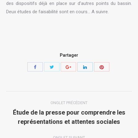
des dispositifs déjà en place sur d’autres points du bassin.
Deux études de faisabilité sont en cours… A suivre.
Partager
Share
Share
Share
Share
Share
with
with
with
with
with
Twitter
Pinterest
Facebook
Google+
LinkedIn
Navigation
ONGLET PRÉCÉDENT
de
Étude de la presse pour comprendre les
Onglet
représentations et attentes sociales
commentaire
précédent
ONGLET SUIVANT