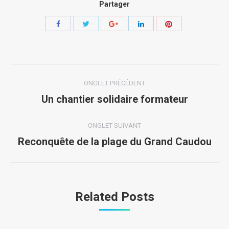
Partager
Share
Share
Share
Share
Share
with
with
with
with
with
Twitter
Pinterest
Facebook
Google+
LinkedIn
Navigation
ONGLET PRÉCÉDENT
de
Un chantier solidaire formateur
Onglet
précédent
commentaire
ONGLET SUIVANT
Reconquête de la plage du Grand Caudou
Onglet
suivant
Related Posts