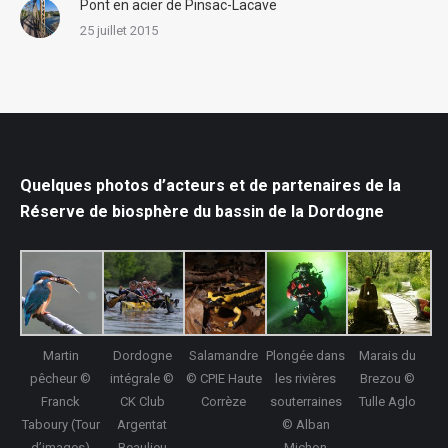
Pont en acier de Pinsac-Lacave
25 juillet 2015
Quelques photos d’acteurs et de partenaires de la
Réserve de biosphère du bassin de la Dordogne
Martin
Dordogne
Salamandre
Plongée dans
Marais du
pêcheur ©
intégrale ©
© CPIE Haute
les rivières
Brezou ©
Franck
CK Club
Corrèze
souterraines
Tulle Aglo
Taboury (Tour
Argentat
© Alban
d’images)
Beaulieu
Michon