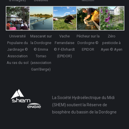
Université
Mascaret sur
Vache
Pêcheur sur la
Zéro
Populaire du
la Dordogne
Ferrandaise
Dordogne ©
pesticide à
Jardinage ©
© Emma
© F-Ehrhardt
EPIDOR
Ayen © Ayen
Association
Torrao
(EPIDOR)
Au ras du sol
(association
Gam’Berge)
La Société Hydroélectrique du Midi
(SHEM) soutient la Réserve de
biosphère du bassin de la Dordogne