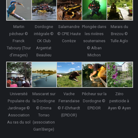
Martin
Dordogne
Salamandre
Plongée dans
Marais du
pêcheur ©
intégrale ©
© CPIE Haute
les rivières
Brezou ©
Franck
CK Club
Corrèze
souterraines
Tulle Aglo
Taboury (Tour
Argentat
© Alban
d’images)
Beaulieu
Michon
Université
Mascaret sur
Vache
Pêcheur sur la
Zéro
Populaire du
la Dordogne
Ferrandaise
Dordogne ©
pesticide à
Jardinage ©
© Emma
© F-Ehrhardt
EPIDOR
Ayen © Ayen
Association
Torrao
(EPIDOR)
Au ras du sol
(association
Gam’Berge)