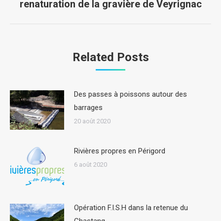
renaturation de la gravière de Veyrignac
suivant
Related Posts
Des passes à poissons autour des
barrages
20 août 2020
Rivières propres en Périgord
6 août 2020
Opération F.I.S.H dans la retenue du
Chastang