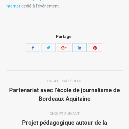
internet
dédié à l’événement.
Partager
Share
Share
Share
Share
Share
with
with
with
with
with
Twitter
Pinterest
Facebook
Google+
LinkedIn
Navigation
ONGLET PRÉCÉDENT
de
Partenariat avec l’école de journalisme de
Onglet
Bordeaux Aquitaine
commentaire
précédent
ONGLET SUIVANT
Projet pédagogique autour de la
Onglet