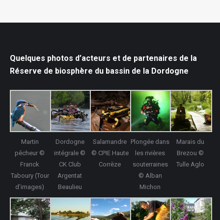
Quelques photos d’acteurs et de partenaires de la
Réserve de biosphère du bassin de la Dordogne
Martin
Dordogne
Salamandre
Plongée dans
Marais du
pêcheur ©
intégrale ©
© CPIE Haute
les rivières
Brezou ©
Franck
CK Club
Corrèze
souterraines
Tulle Aglo
Taboury (Tour
Argentat
© Alban
d’images)
Beaulieu
Michon