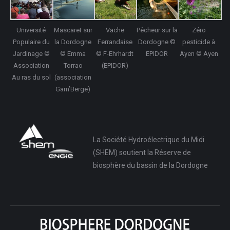
Université
Mascaret sur
Vache
Pêcheur sur la
Zéro
Populaire du
la Dordogne
Ferrandaise
Dordogne ©
pesticide à
Jardinage ©
© Emma
© F-Ehrhardt
EPIDOR
Ayen © Ayen
Association
Torrao
(EPIDOR)
Au ras du sol
(association
Gam’Berge)
La Société Hydroélectrique du Midi
(SHEM) soutient la Réserve de
biosphère du bassin de la Dordogne