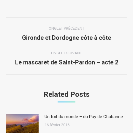
with
with
with
with
with
Twitter
Pinterest
Facebook
Google+
LinkedIn
Navigation
ONGLET PRÉCÉDENT
de
Gironde et Dordogne côte à côte
Onglet
précédent
commentaire
ONGLET SUIVANT
Le mascaret de Saint-Pardon – acte 2
Onglet
suivant
Related Posts
Un toit du monde – du Puy de Chabanne
16 février 2016