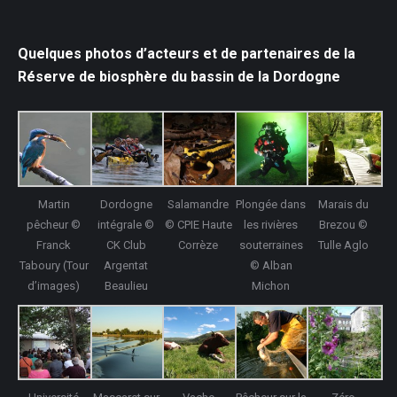
Quelques photos d’acteurs et de partenaires de la
Réserve de biosphère du bassin de la Dordogne
Martin
Dordogne
Salamandre
Plongée dans
Marais du
pêcheur ©
intégrale ©
© CPIE Haute
les rivières
Brezou ©
Franck
CK Club
Corrèze
souterraines
Tulle Aglo
Taboury (Tour
Argentat
© Alban
d’images)
Beaulieu
Michon