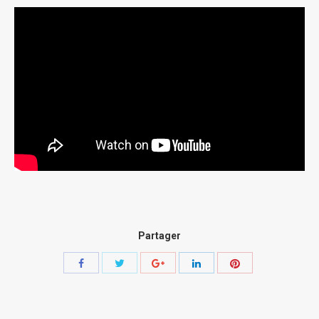
Partager
Share
Share
Share
Share
Share
with
with
with
with
with
Twitter
Pinterest
Facebook
Google+
LinkedIn