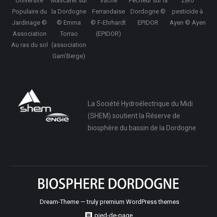
Université
Mascaret sur
Vache
Pêcheur sur la
Zéro
Populaire du
la Dordogne
Ferrandaise
Dordogne ©
pesticide à
Jardinage ©
© Emma
© F-Ehrhardt
EPIDOR
Ayen © Ayen
Association
Torrao
(EPIDOR)
Au ras du sol
(association
Gam’Berge)
La Société Hydroélectrique du Midi
(SHEM) soutient la Réserve de
biosphère du bassin de la Dordogne
Dream-Theme — truly
premium WordPress themes
pied-de-page