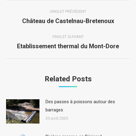
Navigation
ONGLET PRÉCÉDENT
de
Château de Castelnau-Bretenoux
Onglet
précédent
commentaire
ONGLET SUIVANT
Etablissement thermal du Mont-Dore
Onglet
suivant
Related Posts
Des passes à poissons autour des
barrages
20 août 2020