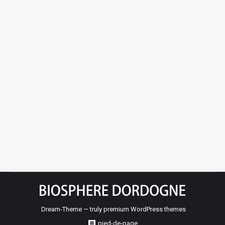
AgroBio Périgord, agir pour une
alimentation bio et locale
Activités, développement et territoires
,
Regards sur le
territoire
,
Trophées
Par
epidor_admin
20 juillet 2019
Dream-Theme — truly
premium WordPress themes
pied-de-page