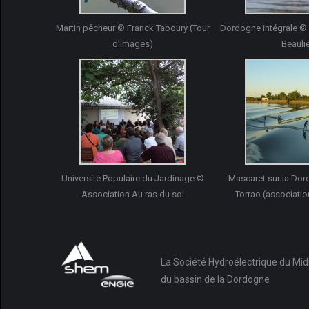
Martin pêcheur © Franck Taboury (Tour
Dordogne intégrale © 
d’images)
Beauli
Université Populaire du Jardinage ©
Mascaret sur la D
Association Au ras du sol
Torrao (associati
La Société Hydroélectrique du Mid
du bassin de la Dordogne