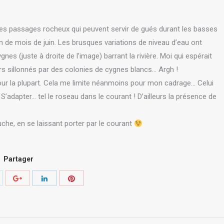
 des passages rocheux qui peuvent servir de gués durant les basses
in de mois de juin. Les brusques variations de niveau d’eau ont
nes (juste à droite de l’image) barrant la rivière. Moi qui espérait
rs sillonnés par des colonies de cygnes blancs… Argh !
our la plupart. Cela me limite néanmoins pour mon cadrage… Celui
 S’adapter… tel le roseau dans le courant ! D’ailleurs la présence de
che, en se laissant porter par le courant
Partager
hare
Share
Share
Share
th
with
with
with
itter
Pinterest
Google+
LinkedIn