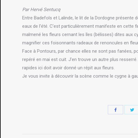
Par Hervé Sentucq
Entre Badefols et Lalinde, le lit de la Dordogne présente
eaux de l’été. C’est particulièrement manifeste en cette f
malmené les fleurs cernant les îles (bélisses) dites aux cyg
magnifier ces foisonnants radeaux de renoncules en fleu
Face à Pontours, par chance elles ne sont pas fanées, p
repéré en mai est cuit. J’en trouve un autre plus resserré.
rapides ici doit avoir donné un répit aux fleurs.
Je vous invite à découvrir la scène comme le cygne à gau
S
Share
wi
with
Tw
Facebook