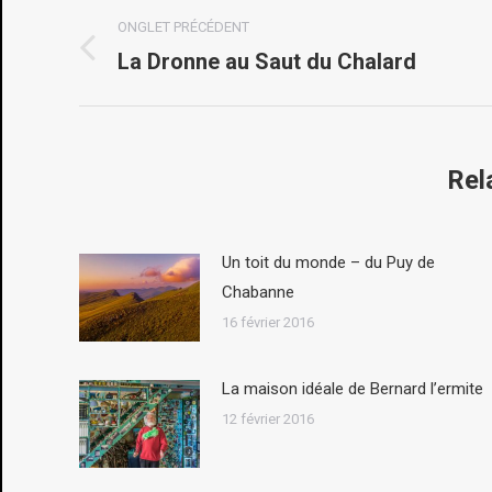
Navigation
ONGLET PRÉCÉDENT
de
La Dronne au Saut du Chalard
Onglet
précédent
commentaire
Rel
Un toit du monde – du Puy de
Chabanne
16 février 2016
La maison idéale de Bernard l’ermite
12 février 2016