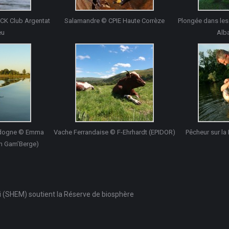
CK Club Argentat
Salamandre © CPIE Haute Corrèze
Plongée dans les 
eu
Alb
ordogne © Emma
Vache Ferrandaise © F-Ehrhardt (EPIDOR)
Pêcheur sur l
on Gam’Berge)
i (SHEM) soutient la Réserve de biosphère