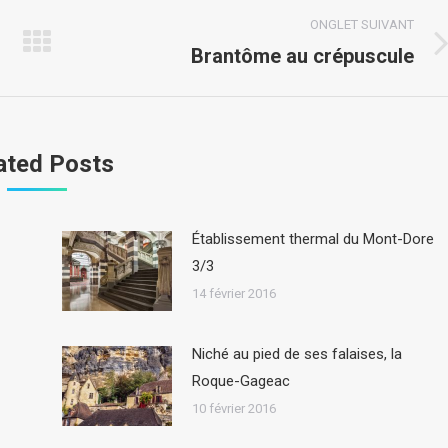
ONGLET SUIVANT
Brantôme au crépuscule
Onglet
suivant
ated Posts
Établissement thermal du Mont-Dore
3/3
14 février 2016
Niché au pied de ses falaises, la
Roque-Gageac
10 février 2016