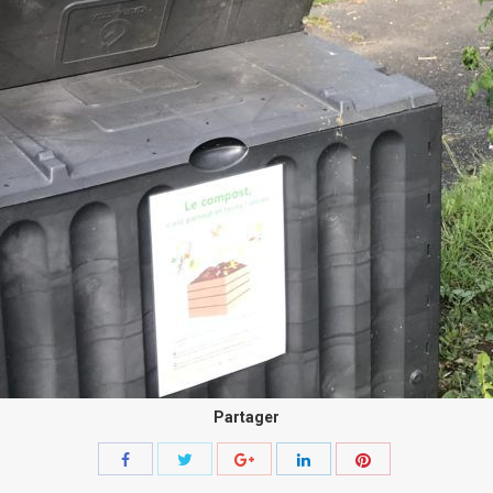
Partager
Share
Share
Share
Share
Share
with
with
with
with
with