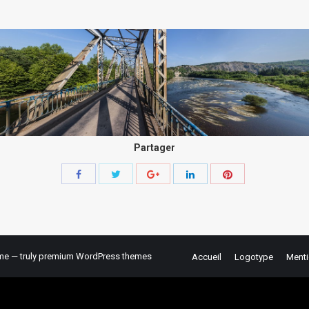
Partager
Share
Share
Share
Share
Share
with
with
with
with
with
Twitter
Pinterest
Facebook
Google+
LinkedIn
e — truly
premium WordPress themes
Accueil
Logotype
Menti