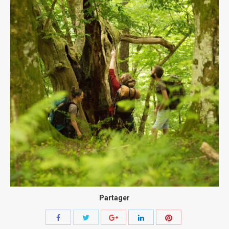
Partager
Share
Share
Share
Share
Share