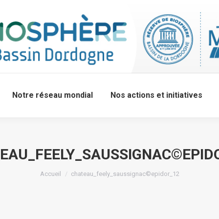
Notre réseau mondial
Nos actions et initiatives
EAU_FEELY_SAUSSIGNAC©EPID
Accueil
chateau_feely_saussignac©epidor_12