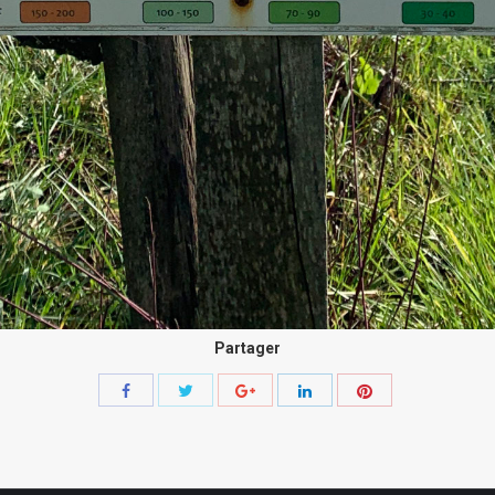
Partager
Share
Share
Share
Share
Share
with
with
with
with
with
Twitter
Pinterest
Facebook
Google+
LinkedIn