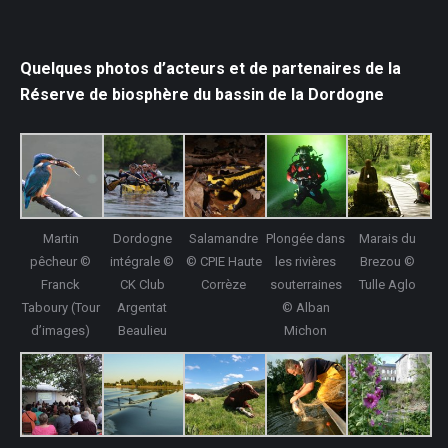
Quelques photos d’acteurs et de partenaires de la
Réserve de biosphère du bassin de la Dordogne
Martin
Dordogne
Salamandre
Plongée dans
Marais du
pêcheur ©
intégrale ©
© CPIE Haute
les rivières
Brezou ©
Franck
CK Club
Corrèze
souterraines
Tulle Aglo
Taboury (Tour
Argentat
© Alban
d’images)
Beaulieu
Michon