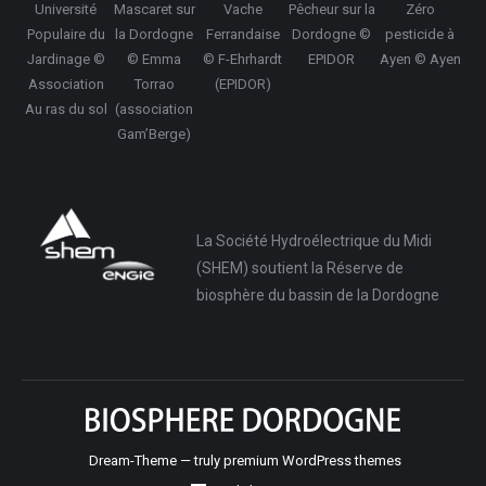
Université
Mascaret sur
Vache
Pêcheur sur la
Zéro
Populaire du
la Dordogne
Ferrandaise
Dordogne ©
pesticide à
Jardinage ©
© Emma
© F-Ehrhardt
EPIDOR
Ayen © Ayen
Association
Torrao
(EPIDOR)
Au ras du sol
(association
Gam’Berge)
La Société Hydroélectrique du Midi
(SHEM) soutient la Réserve de
biosphère du bassin de la Dordogne
Dream-Theme — truly
premium WordPress themes