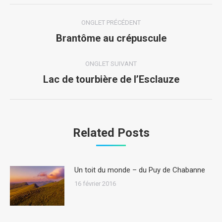
Navigation
ONGLET PRÉCÉDENT
de
Brantôme au crépuscule
Onglet
précédent
commentaire
ONGLET SUIVANT
Lac de tourbière de l’Esclauze
Onglet
suivant
Related Posts
Un toit du monde – du Puy de Chabanne
16 février 2016