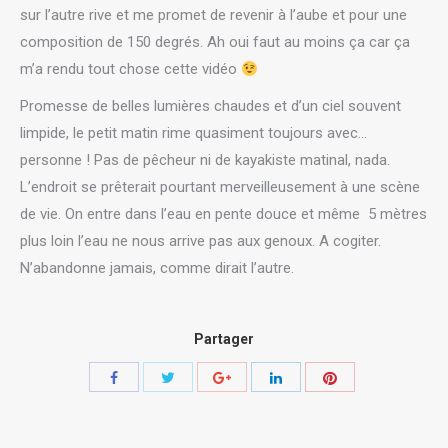
sur l’autre rive et me promet de revenir à l’aube et pour une
composition de 150 degrés. Ah oui faut au moins ça car ça
m’a rendu tout chose cette vidéo
Promesse de belles lumières chaudes et d’un ciel souvent
limpide, le petit matin rime quasiment toujours avec…
personne ! Pas de pêcheur ni de kayakiste matinal, nada.
L’endroit se prêterait pourtant merveilleusement à une scène
de vie. On entre dans l’eau en pente douce et même 5 mètres
plus loin l’eau ne nous arrive pas aux genoux. A cogiter.
N’abandonne jamais, comme dirait l’autre.
Partager
Share
Share
Share
Share
Share
with
with
with
with
with
Twitter
Pinterest
Facebook
Google+
LinkedIn