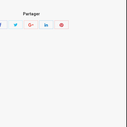
Partager
Share
Share
Share
Share
Share
with
with
with
with
with
Twitter
Pinterest
Facebook
Google+
LinkedIn