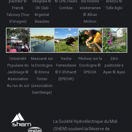
pêcheur ©
intégrale ©
© CPIE Haute
les rivières
Brezou ©
Franck
CK Club
Corrèze
souterraines
Tulle Aglo
Taboury (Tour
Argentat
© Alban
d’images)
Beaulieu
Michon
Université
Mascaret sur
Vache
Pêcheur sur la
Zéro
Populaire du
la Dordogne
Ferrandaise
Dordogne ©
pesticide à
Jardinage ©
© Emma
© F-Ehrhardt
EPIDOR
Ayen © Ayen
Association
Torrao
(EPIDOR)
Au ras du sol
(association
Gam’Berge)
La Société Hydroélectrique du Midi
(SHEM) soutient la Réserve de