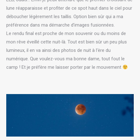
lune réapparaisse et profiter de ce spot haut dans le ciel pour
déboucher légèrement les taillis. Option bien sûr qui a ma
préférence dans ma démarche d’images fusionnées.
Le rendu final est proche de mon souvenir ou du moins de
mon rêve éveillé cette nuit-là. Tout est bien sûr un peu plus
lumineux, il en va ainsi des photos de nuit à l’ère du
numérique. Que voulez-vous ma bonne dame, tout fout le
camp ! Et je préfère me laisser porter par le mouvement