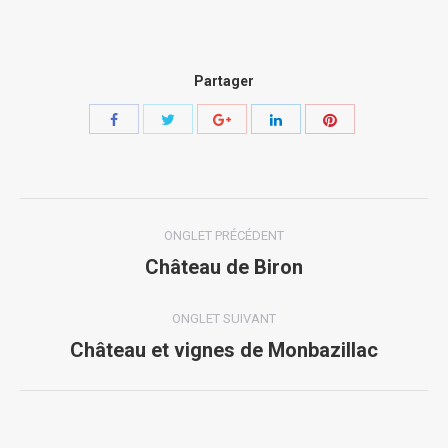
Partager
Share
Share
Share
Share
Share
with
with
with
with
with
Twitter
Pinterest
Facebook
Google+
LinkedIn
Navigation
ONGLET PRÉCÉDENT
de
Château de Biron
Onglet
précédent
commentaire
ONGLET SUIVANT
Château et vignes de Monbazillac
Onglet
suivant