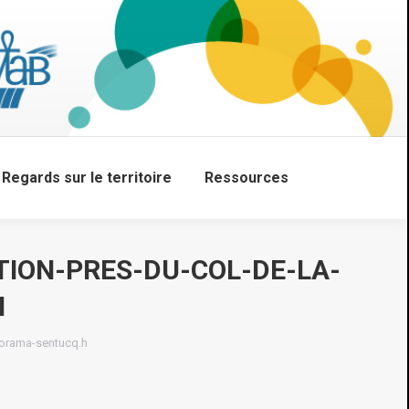
Regards sur le territoire
Ressources
Search:
TION-PRES-DU-COL-DE-LA-
H
norama-sentucq.h