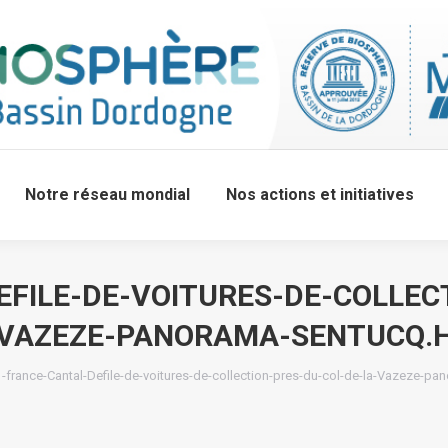
Notre réseau mondial
Nos actions et initiatives
FILE-DE-VOITURES-DE-COLLEC
VAZEZE-PANORAMA-SENTUCQ.
-france-Cantal-Defile-de-voitures-de-collection-pres-du-col-de-la-Vazeze-pa