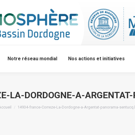
Notre réseau mondial
Nos actions et initiatives
ZE-LA-DORDOGNE-A-ARGENTAT
Accueil
14934-france-Correze-La-Dordogne-a-Argentat-panorama-sentucq.