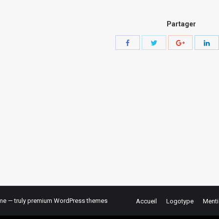
Partager
Share
Share
Share
Sha
with
with
with
wit
Twitter
Facebook
Google+
Lin
e — truly
premium WordPress themes
Accueil
Logotype
Menti