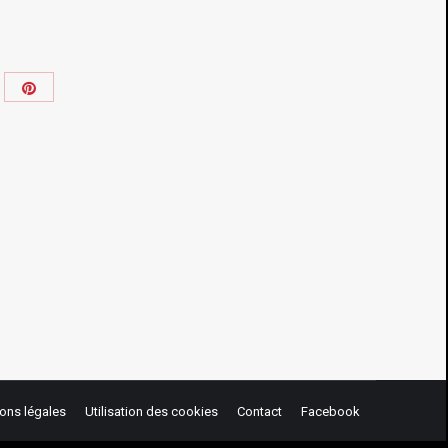
Share
re
with
h
Pinterest
kedIn
ons légales
Utilisation des cookies
Contact
Facebook